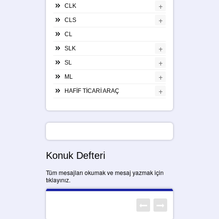
+
CLK
+
CLS
CL
+
SLK
+
SL
+
ML
+
HAFİF TİCARİ ARAÇ
Konuk Defteri
Tüm mesajları okumak ve mesaj yazmak için
tıklayınız.