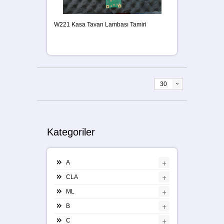
W221 Kasa Tavan Lambası Tamiri
30
Kategoriler
+
A
+
CLA
+
ML
+
B
+
C