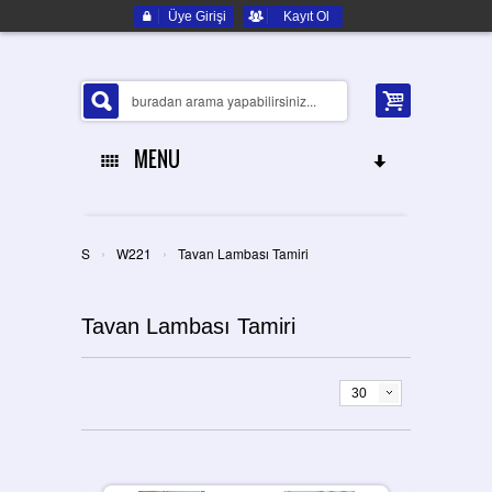
Üye Girişi
Kayıt Ol
MENU
ANA SAYFA
›
›
S
W221
Tavan Lambası Tamiri
HAKKIMIZDA
Tavan Lambası Tamiri
ELEKTRONIK YEDEK PARÇA
İLETIŞIM
30