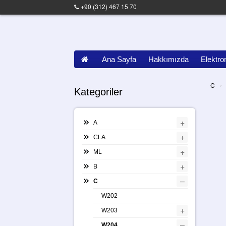
+90 (312) 467 15 70
Ana Sayfa
Hakkımızda
Elektro
›
C
Kategoriler
+
A
+
CLA
+
ML
+
B
–
C
W202
+
W203
–
W204