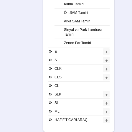
Klima Tamiri
Ön SAM Tamiri
Arka SAM Tamiri
Sinyal ve Park Lambası
Tamiri
Zenon Far Tamiri
+
E
+
S
+
CLK
+
CLS
CL
+
SLK
+
SL
+
ML
+
HAFİF TİCARİ ARAÇ