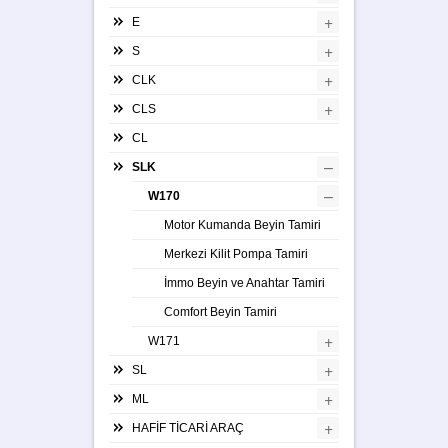
+
E
+
S
+
CLK
+
CLS
CL
–
SLK
–
W170
Motor Kumanda Beyin Tamiri
Merkezi Kilit Pompa Tamiri
İmmo Beyin ve Anahtar Tamiri
Comfort Beyin Tamiri
+
W171
+
SL
+
ML
+
HAFİF TİCARİ ARAÇ