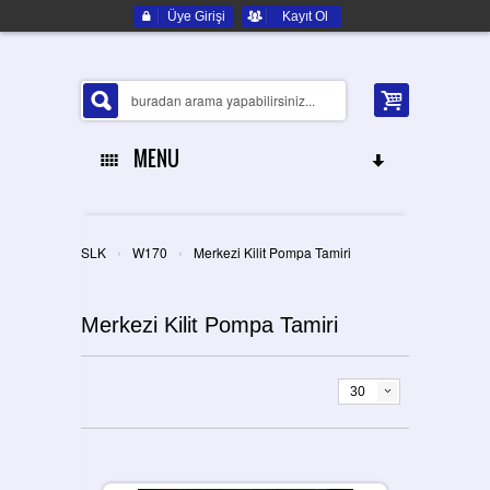
Üye Girişi
Kayıt Ol
MENU
ANA SAYFA
›
›
SLK
W170
Merkezi Kilit Pompa Tamiri
HAKKIMIZDA
Merkezi Kilit Pompa Tamiri
ELEKTRONIK YEDEK PARÇA
İLETIŞIM
30