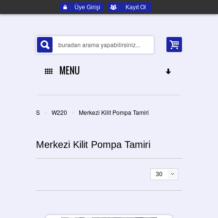
Üye Girişi
Kayıt Ol
MENU
ANA SAYFA
›
›
S
W220
Merkezi Kilit Pompa Tamiri
HAKKIMIZDA
Merkezi Kilit Pompa Tamiri
ELEKTRONIK YEDEK PARÇA
İLETIŞIM
30