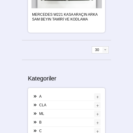
MERCEDES W221 KASA ARAÇIN ARKA
SAM BEYIN TAMİRİ VE KODLAMA
30
Kategoriler
+
A
+
CLA
+
ML
+
B
+
C