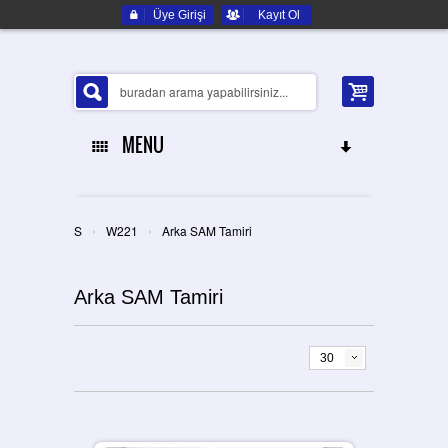
Üye Girişi
Kayıt Ol
MENU
ANA SAYFA
›
›
S
W221
Arka SAM Tamiri
HAKKIMIZDA
Arka SAM Tamiri
ELEKTRONIK YEDEK PARÇA
İLETIŞIM
30