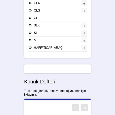
+
CLK
+
CLS
CL
+
SLK
+
SL
+
ML
+
HAFİF TİCARİ ARAÇ
Konuk Defteri
Tüm mesajları okumak ve mesaj yazmak için
tıklayınız.