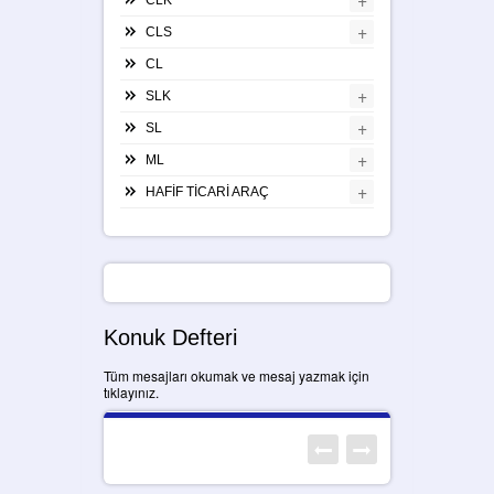
+
CLS
CL
+
SLK
+
SL
+
ML
+
HAFİF TİCARİ ARAÇ
Konuk Defteri
Tüm mesajları okumak ve mesaj yazmak için
tıklayınız.