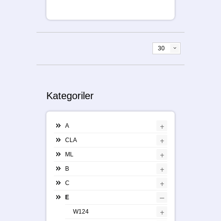
30
Kategoriler
+
A
+
CLA
+
ML
+
B
+
C
–
E
+
W124