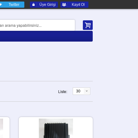
Twitter
Üye Girişi
Kayıt Ol
Liste:
30