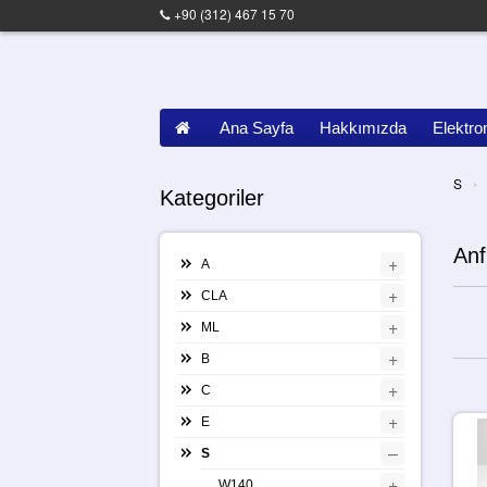
+90 (312) 467 15 70
Ana Sayfa
Hakkımızda
Elektro
›
S
Kategoriler
Anf
+
A
+
CLA
+
ML
+
B
+
C
+
E
–
S
+
W140