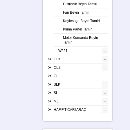
Distronik Beyin Tamiri
Fan Beyin Tamiri
Keylessgo Beyin Tamiri
Klima Panel Tamiri
Motor Kumanda Beyin
Tamiri
+
W221
+
CLK
+
CLS
CL
+
SLK
+
SL
+
ML
+
HAFİF TİCARİ ARAÇ