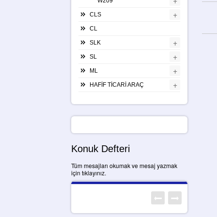
+
W209
+
CLS
CL
+
SLK
+
SL
+
ML
+
HAFİF TİCARİ ARAÇ
Konuk Defteri
Tüm mesajları okumak ve mesaj yazmak
için tıklayınız.