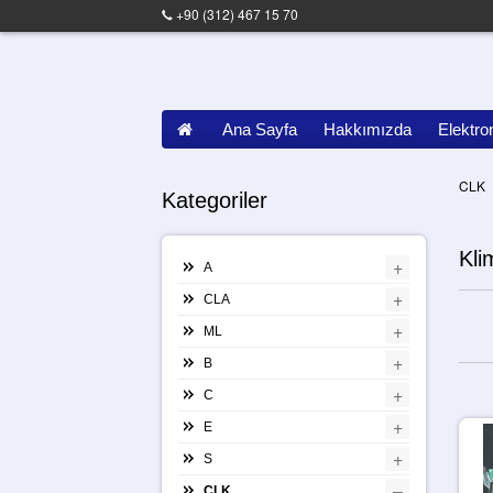
+90 (312) 467 15 70
Ana Sayfa
Hakkımızda
Elektro
CLK
Kategoriler
Kli
+
A
+
CLA
+
ML
+
B
+
C
+
E
+
S
–
CLK