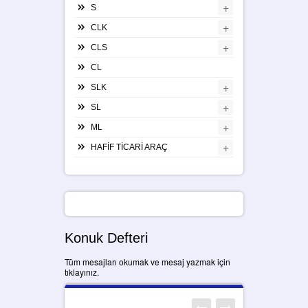
+
S
+
CLK
+
CLS
CL
+
SLK
+
SL
+
ML
+
HAFİF TİCARİ ARAÇ
Konuk Defteri
Tüm mesajları okumak ve mesaj yazmak için
tıklayınız.