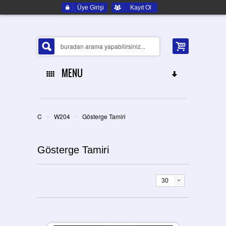
Üye Girişi
Kayıt Ol
MENU
ANA SAYFA
›
›
C
W204
Gösterge Tamiri
HAKKIMIZDA
Gösterge Tamiri
ELEKTRONIK YEDEK PARÇA
İLETIŞIM
30