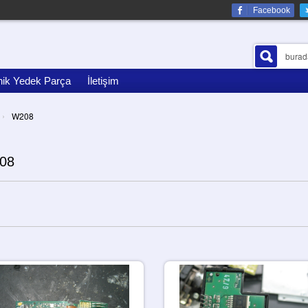
Facebook
nik Yedek Parça
İletişim
›
W208
08