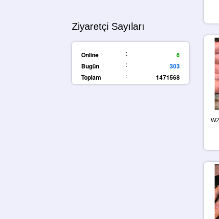
Ziyaretçi Sayıları
:
Online
6
:
Bugün
303
:
Toplam
1471568
W2