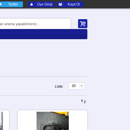
Twitter
Üye Girişi
Kayıt Ol
Liste:
30
1
2