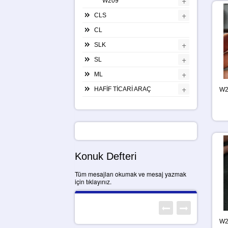
+
W209
+
CLS
CL
+
SLK
+
SL
+
ML
+
HAFİF TİCARİ ARAÇ
W2
Konuk Defteri
Tüm mesajları okumak ve mesaj yazmak
için tıklayınız.
W2