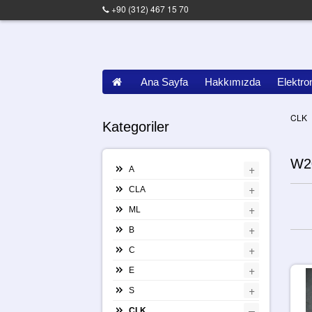
+90 (312) 467 15 70
Ana Sayfa
Hakkımızda
Elektro
CLK
Kategoriler
W2
+
A
+
CLA
+
ML
+
B
+
C
+
E
+
S
–
CLK