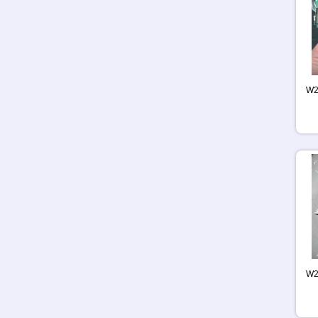
W2
W2