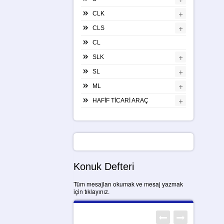
+
CLK
+
CLS
CL
+
SLK
+
SL
+
ML
+
HAFİF TİCARİ ARAÇ
Konuk Defteri
Tüm mesajları okumak ve mesaj yazmak
için tıklayınız.