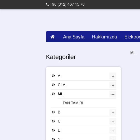
+90 (312) 467 15 70
Ana Sayfa
Hakkımızda
Elektro
ML
Kategoriler
+
A
+
CLA
–
ML
FAN TAMİRİ
+
B
+
C
+
E
+
S