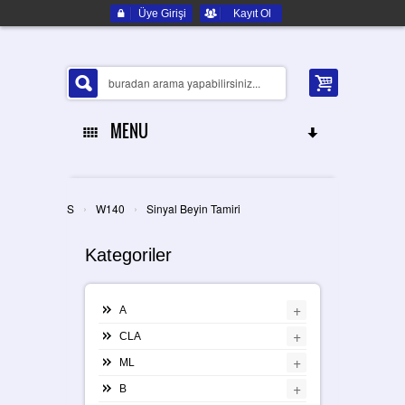
Üye Girişi
Kayıt Ol
MENU
ANA SAYFA
›
›
S
W140
Sinyal Beyin Tamiri
HAKKIMIZDA
Kategoriler
ELEKTRONIK YEDEK PARÇA
+
A
İLETIŞIM
+
CLA
+
ML
+
B