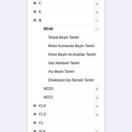
+
C
+
E
–
S
–
W140
Sinyal Beyin Tamiri
Motor Kumanda Beyin Tamiri
İmmo Beyin ve Anahtar Tamiri
Gaz Kelebek Tamiri
Asr Beyin Tamiri
Direksiyon Açı Sensör Tamiri
+
W220
+
W221
+
CLK
+
CLS
CL
+
SLK