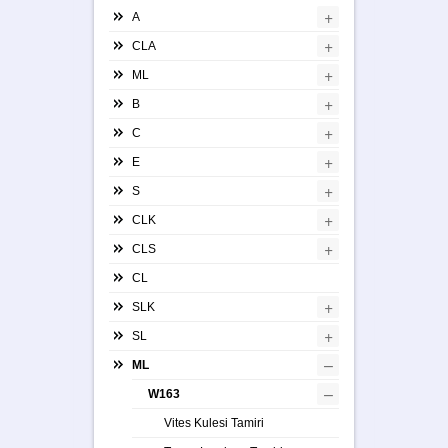
+
A
+
CLA
+
ML
+
B
+
C
+
E
+
S
+
CLK
+
CLS
CL
+
SLK
+
SL
–
ML
–
W163
Vites Kulesi Tamiri