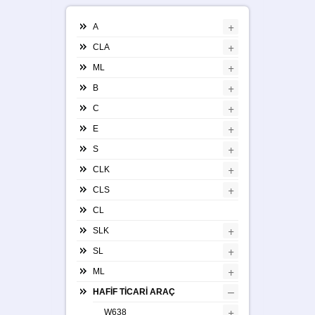
+
A
+
CLA
+
ML
+
B
+
C
+
E
+
S
+
CLK
+
CLS
CL
+
SLK
+
SL
+
ML
–
HAFİF TİCARİ ARAÇ
+
W638