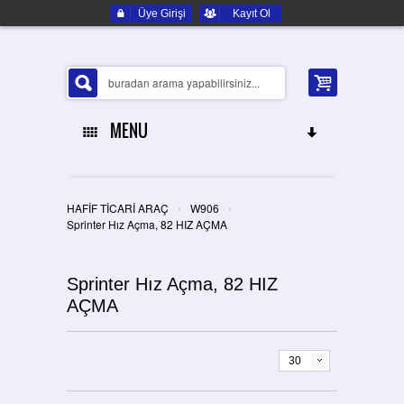
Üye Girişi
Kayıt Ol
MENU
ANA SAYFA
›
›
HAFİF TİCARİ ARAÇ
W906
HAKKIMIZDA
Sprinter Hız Açma, 82 HIZ AÇMA
ELEKTRONIK YEDEK PARÇA
Sprinter Hız Açma, 82 HIZ
AÇMA
İLETIŞIM
30