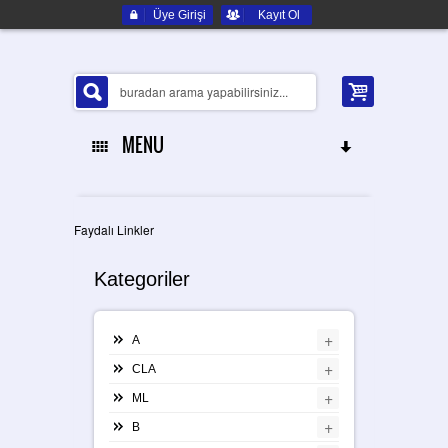
Üye Girişi
Kayıt Ol
MENU
ANA SAYFA
Faydalı Linkler
HAKKIMIZDA
Kategoriler
ELEKTRONIK YEDEK PARÇA
+
A
İLETIŞIM
+
CLA
+
ML
+
B