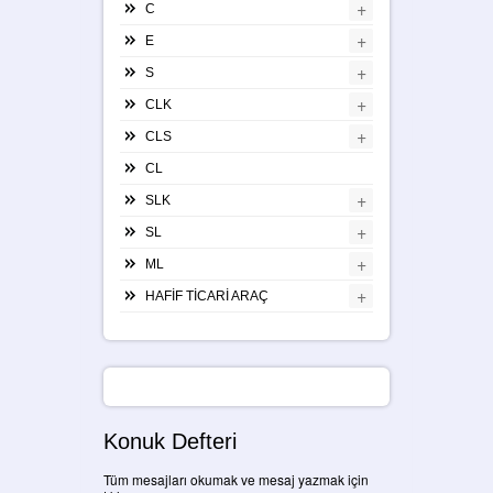
+
C
+
E
+
S
+
CLK
+
CLS
CL
+
SLK
+
SL
+
ML
+
HAFİF TİCARİ ARAÇ
Konuk Defteri
Tüm mesajları okumak ve mesaj yazmak için