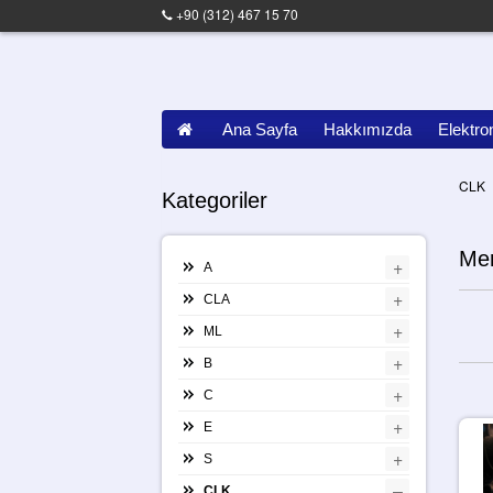
+90 (312) 467 15 70
Ana Sayfa
Hakkımızda
Elektro
CLK
Kategoriler
Mer
+
A
+
CLA
+
ML
+
B
+
C
+
E
+
S
–
CLK