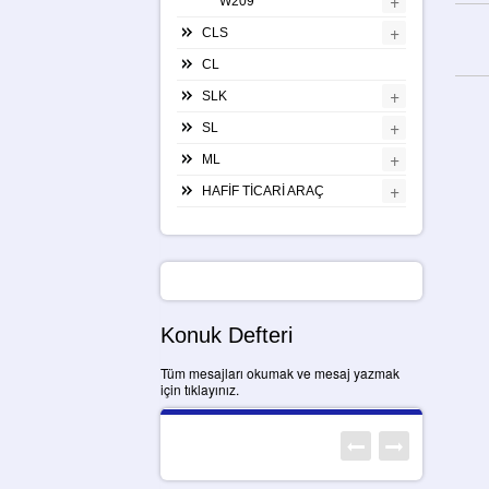
+
W209
+
CLS
CL
+
SLK
+
SL
+
ML
+
HAFİF TİCARİ ARAÇ
Konuk Defteri
Tüm mesajları okumak ve mesaj yazmak
için tıklayınız.