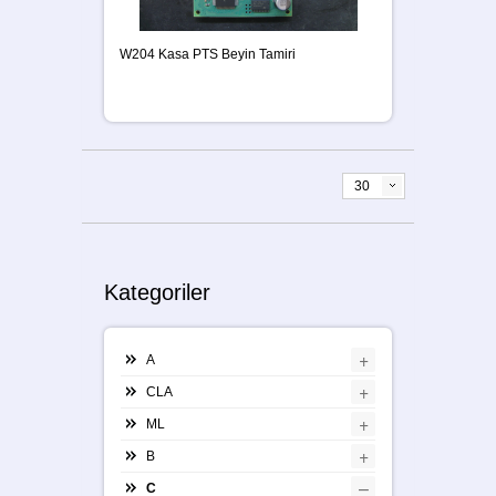
W204 Kasa PTS Beyin Tamiri
30
Kategoriler
+
A
+
CLA
+
ML
+
B
–
C