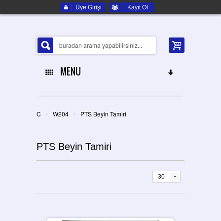
Üye Girişi
Kayıt Ol
MENU
ANA SAYFA
›
›
C
W204
PTS Beyin Tamiri
HAKKIMIZDA
PTS Beyin Tamiri
ELEKTRONIK YEDEK PARÇA
İLETIŞIM
30