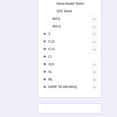
Klima Modül Tamiri
EZS Tamiri
+
W211
+
W212
+
S
+
CLK
+
CLS
CL
+
SLK
+
SL
+
ML
+
HAFİF TİCARİ ARAÇ