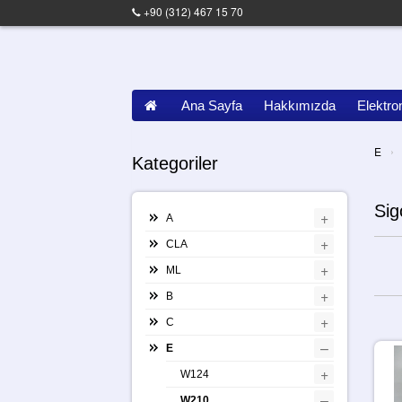
+90 (312) 467 15 70
Ana Sayfa
Hakkımızda
Elektro
›
E
Kategoriler
Sig
+
A
+
CLA
+
ML
+
B
+
C
–
E
+
W124
–
W210