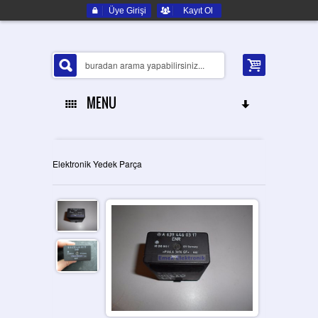
Üye Girişi
Kayıt Ol
MENU
ANA SAYFA
Elektronik Yedek Parça
HAKKIMIZDA
ELEKTRONIK YEDEK PARÇA
İLETIŞIM