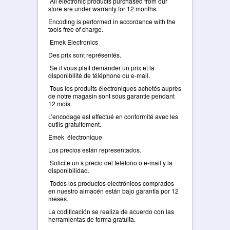
All electronic products purchased from our
store are under warranty for 12 months.
Encoding is performed in accordance with the
tools free of charge.
Emek Electronics
Des prix sont représentés.
Se il vous plaît demander un prix et la
disponibilité de téléphone ou e-mail.
Tous les produits électroniques achetés auprès
de notre magasin sont sous garantie pendant
12 mois.
L’encodage est effectué en conformité avec les
outils gratuitement.
Emek électronique
Los precios están representados.
Solicite un s precio del teléfono o e-mail y la
disponibilidad.
Todos los productos electrónicos comprados
en nuestro almacén están bajo garantía por 12
meses.
La codificación se realiza de acuerdo con las
herramientas de forma gratuita.