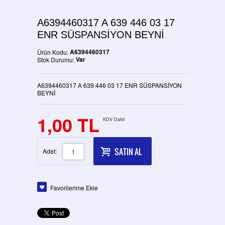
A6394460317 A 639 446 03 17
ENR SÜSPANSİYON BEYNİ
A6394460317
Ürün Kodu:
Var
Stok Durumu:
A6394460317 A 639 446 03 17 ENR SÜSPANSİYON
BEYNİ
1,00 TL
KDV Dahil
SATIN AL
Adet:
Favorilerime Ekle