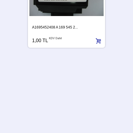
A1695452408 A 169 545 2...
KDV Dahil
1,00 TL
A63954
1,00