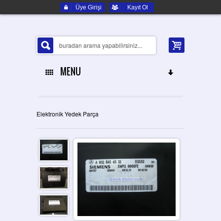
Üye Girişi
Kayıt Ol
MENU
ANA SAYFA
Elektronik Yedek Parça
HAKKIMIZDA
ELEKTRONIK YEDEK PARÇA
İLETIŞIM