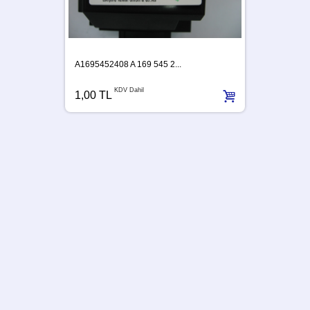
A1695452408 A 169 545 2...
KDV Dahil
1,00 TL
A63954
1,00