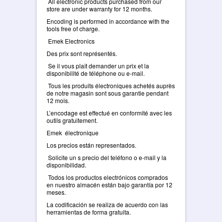
All electronic products purchased from our
store are under warranty for 12 months.
Encoding is performed in accordance with the
tools free of charge.
Emek Electronics
Des prix sont représentés.
Se il vous plaît demander un prix et la
disponibilité de téléphone ou e-mail.
Tous les produits électroniques achetés auprès
de notre magasin sont sous garantie pendant
12 mois.
L’encodage est effectué en conformité avec les
outils gratuitement.
Emek électronique
Los precios están representados.
Solicite un s precio del teléfono o e-mail y la
disponibilidad.
Todos los productos electrónicos comprados
en nuestro almacén están bajo garantía por 12
meses.
La codificación se realiza de acuerdo con las
herramientas de forma gratuita.